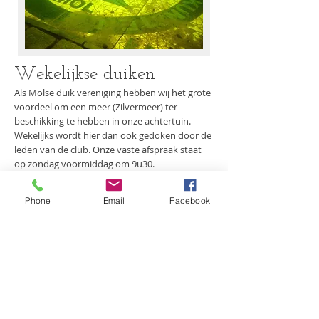
Wekelijkse duiken
Als Molse duik vereniging hebben wij het grote
voordeel om een meer (Zilvermeer) ter
beschikking te hebben in onze achtertuin.
Wekelijks wordt hier dan ook gedoken door de
leden van de club. Onze vaste afspraak staat
op zondag voormiddag om 9u30.
Deze put is met zijn
onderwater park der
schone kunsten
ideaal om te oefenen op alle
Phone
Email
Facebook
geleerde handelingen tot deze volledig als
automatismen worden uitgevoerd.
Zwembad Trainingen