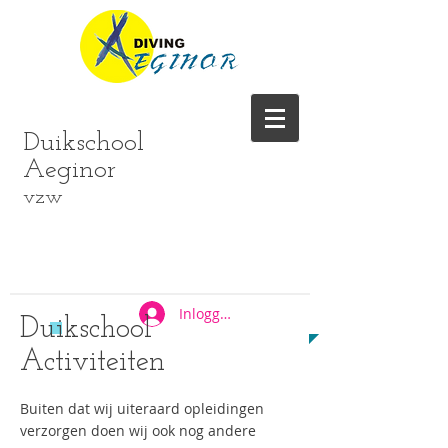
Duikschool
Aeginor
vzw
Duikopleidingen volgens
CMAS/Nelos
www.nelos.be
Inloggen
Duikschool
Activiteiten
Buiten dat wij uiteraard opleidingen
verzorgen doen wij ook nog andere